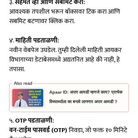
३.
सहमत व्हा आणि सबमिट करा:
आवश्यक तपशील भरून बॉक्सवर टिक करा आणि
सबमिट बटणावर क्लिक करा.
४.
माहिती पडताळणी:
नवीन वेबपेज उघडेल. तुम्ही दिलेली माहिती आयकर
विभागाच्या डेटाबेसमध्ये अद्यतनित आहे की नाही, हे
तपासा.
Apaar ID: अपार आयडी म्हणजे काय? प्रत्येक
विध्यार्थ्याला का बनावे लागणार अपार आयडी ?
५.
OTP पडताळणी:
वन-टाईम पासवर्ड (OTP)
निवडा, जो फक्त १० मिनिटे