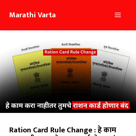
Skip
to
Marathi Varta
Menu
content
Ration Card Rule Change : हे काम