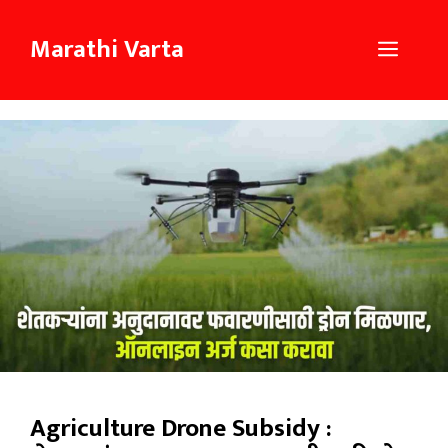
Skip
to
Marathi Varta
Menu
content
Agriculture Drone Subsidy :