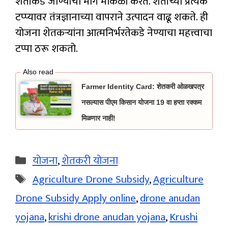
शेतीकडे जाण्याचा मार्ग मोकळा करते. शेतीच्या प्रत्येक
टप्प्यावर तंत्रज्ञानाच्या वापराने उत्पादन वाढू शकते. ही
योजना शेतकऱ्यांना आत्मनिर्भरतेकडे नेण्याचा महत्त्वाचा
टप्पा ठरू शकतो.
Farmer Identity Card: शेतकरी ओळखपत्र
नसल्यास पीएम किसान योजना 19 वा हप्ता रक्कम
मिळणार नाही!
Categories
योजना
,
शेतकरी योजना
Tags
Agriculture Drone Subsidy
,
Agriculture
Drone Subsidy Apply online
,
drone anudan
yojana
,
krishi drone anudan yojana
,
Krushi