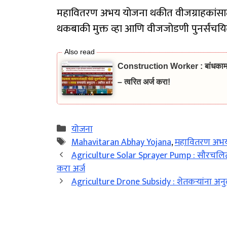
महावितरण अभय योजना थकीत वीजग्राहकांसाठी
थकबाकी मुक्त व्हा आणि वीजजोडणी पुनर्संचयि
Construction Worker : बांधकाम काम
– त्वरित अर्ज करा!
Categories
योजना
Tags
Mahavitaran Abhay Yojana
,
महावितरण अभय
Agriculture Solar Sprayer Pump : सौरचलित नॅ
करा अर्ज
Agriculture Drone Subsidy : शेतकऱ्यांना अ