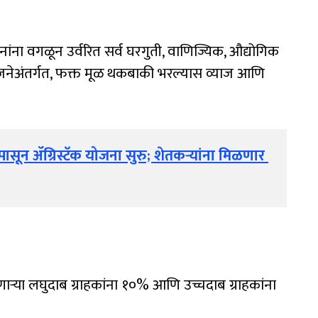
ंना वगळून उर्वरित सर्व घरगुती, वाणिज्यिक, औद्योगिक
योजनेअंतर्गत, फक्त मूळ थकबाकी भरल्यास व्याज आणि
ासून ॲग्रिस्टॅक योजना सुरु; शेतकऱ्यांना मिळणार 
ा लघुदाब ग्राहकांना १०% आणि उच्चदाब ग्राहकांना