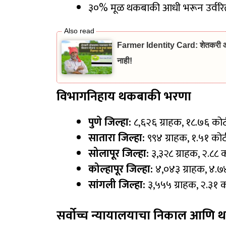
३०% मूळ थकबाकी आधी भरून उर्वरित रक
Farmer Identity Card: शेतकरी ओळ
नाही!
विभागनिहाय थकबाकी भरणा
पुणे जिल्हा:
८,६२६ ग्राहक, १८.७६ कोट
सातारा जिल्हा:
९९४ ग्राहक, १.५१ कोट
सोलापूर जिल्हा:
३,३२८ ग्राहक, २.८८ क
कोल्हापूर जिल्हा:
४,०४३ ग्राहक, ४.७४
सांगली जिल्हा:
३,५५५ ग्राहक, २.३१ क
सर्वोच्च न्यायालयाचा निकाल आणि