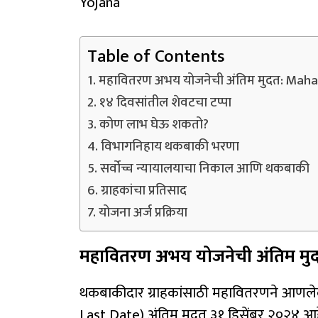
Yojana
Table of Contents
महावितरण अभय योजनेची अंतिम मुदत: Mah
१४ दिवसांतील शेवटचा टप्पा
कोण लाभ घेऊ शकतो?
विभागनिहाय थकबाकी भरणा
सर्वोच्च न्यायालयाचा निकाल आणि थकबाकी
ग्राहकांचा प्रतिसाद
योजना अर्ज प्रक्रिया
महावितरण अभय योजनेची अंतिम मु
थकबाकीदार ग्राहकांसाठी महावितरणने आणल
Last Date) अंतिम मुदत ३१ डिसेंबर २०२४ आहे.